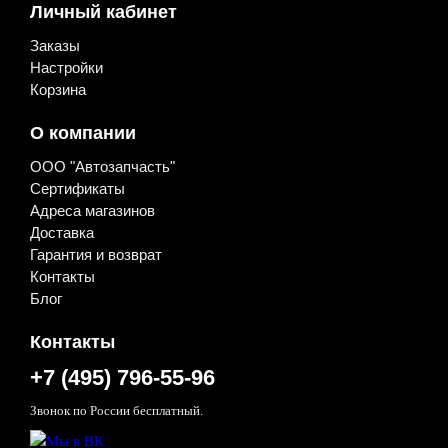
WAL
Личный кабинет
WEICHAI
XANDE AXLE
Заказы
XCMG
Настройки
Компас
Корзина
Тонар
Тормозные системы России
О компании
Другое
Легковые запчасти
ООО "Автозапчасть"
FAW
Сертификаты
JAC
Адреса магазинов
Шины и диски
Доставка
Диски
Колпаки колёсные
Гарантия и возврат
Шины
Контакты
Системы контроля давления в шинах
Блог
Акции
Зимнее предложение
Контакты
Товар месяца: январь
Уцененные товары
+7 (495) 796-55-96
Крепеж
Гайки, болты, шпильки, шайбы
Звонок по России бесплатный.
Клипсы, пистоны, фиксаторы
Кронштейны, опоры, подушки