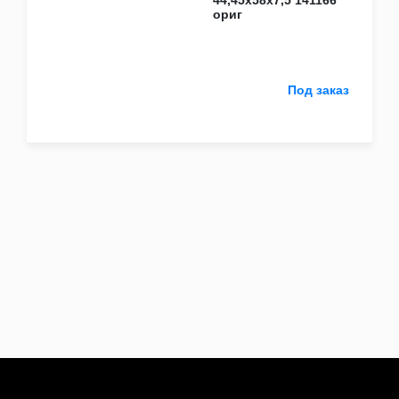
44,45х58х7,5 141166
Sollers
ориг
ZF
Компас
Тонар
Бренды
Под заказ
CAT
CNH
Cummins
DONGFENG
FAW
Fleetguard
HOWO
Isuzu
IVECO
JAC
KAMAZ
M&W Auto parts
SACHS
Sany
SHAANXI / SHACMAN
Sitrak
Sollers
WABCO