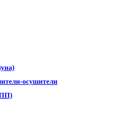
луна)
лители-осушители
КПП)