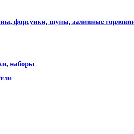
оны, форсунки, щупы, заливные горлови
ки, наборы
тели