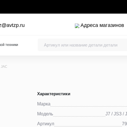
z@avtzp.ru
Адреса магазинов
кой техники
 JAC
Характеристики
ки коленчатого вала
Марка
Модель
J7 / JS3 / 
Артикул
7
упы, заливные