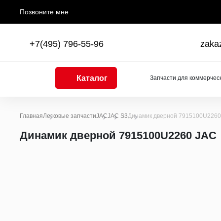
Позвоните мне
+7(495) 796-55-96
zaka
Каталог
Запчасти для коммерчес
Главная
Легковые запчасти
JAC
JAC S3
Динамик дверной 7915100U2260
Каталоги
Динамик дверной 7915100U2260 JAC
Двигатель
Двигатели в сборе
Поршни, поршневые кольца, поршневые пальцы
Шатуны
Коленчатые валы, балансирные валы и подшипни
Блоки цилиндров
Головки цилиндров
Распределительные валы
Насосы масляные, трубки, поддоны, форсунки, щ