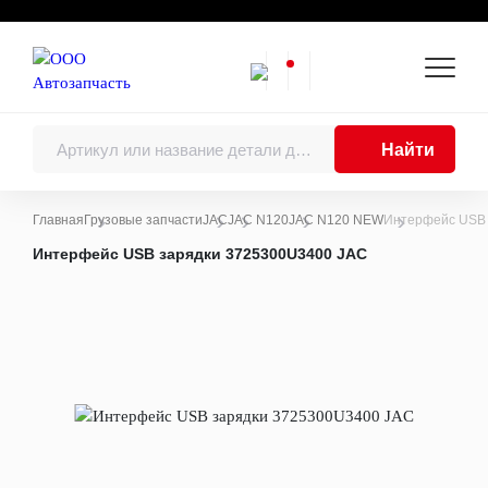
Найти
Главная
Грузовые запчасти
JAC
JAC N120
JAC N120 NEW
Интерфейс USB 
Каталоги
Интерфейс USB зарядки 3725300U3400 JAC
Двигатель
Двигатели в сборе
Поршни, поршневые кольца, поршневые
пальцы
Шатуны
Коленчатые валы, балансирные валы и
подшипники коленчатого вала
Блоки цилиндров
Головки цилиндров
Распределительные валы