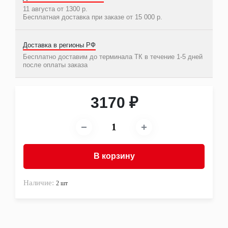
Другое
11 августа от 1300 р.
Бесплатная доставка при заказе от 15 000 р.
Фильтры
Воздушные
Гидравлические
Доставка в регионы РФ
Для антифриза
Масляные
Бесплатно доставим до терминала ТК в течение 1-5 дней
после оплаты заказа
Сажевые
Салонные
Топливные
Фильтры картера двигателя (салуна)
3170 ₽
Фильтры сепараторы влагоотделители-
осушители
Фильтры трансмиссионные (АКПП)
Ходовая часть и рулевое управление
Втулки
Наконечники рулевых тяг
В корзину
Пневмоэлементы
Поворотные кулаки и цапфы
Пыльники рулевых тяг
Наличие:
2 шт
Реактивные тяги
Рулевые колонки и валы
Рулевые механизмы (редукторы) и рейки
Рулевые тяги