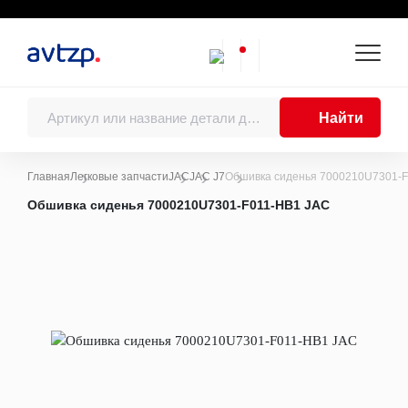
Найти
Главная
Легковые запчасти
JAC
JAC J7
Обшивка сиденья 7000210U7301-
Каталоги
Обшивка сиденья 7000210U7301-F011-HB1 JAC
Двигатель
Двигатели в сборе
Поршни, поршневые кольца, поршневые
пальцы
Шатуны
Коленчатые валы, балансирные валы и
подшипники коленчатого вала
Блоки цилиндров
Головки цилиндров
Распределительные валы