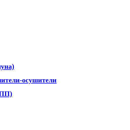
луна)
лители-осушители
КПП)