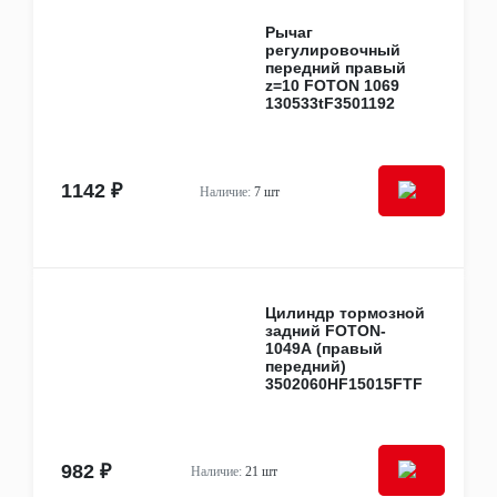
Рычаг
регулировочный
передний правый
z=10 FOTON 1069
130533tF3501192
1142 ₽
Наличие:
7 шт
Цилиндр тормозной
задний FOTON-
1049А (правый
передний)
3502060HF15015FTF
982 ₽
Наличие:
21 шт