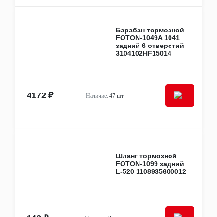
WAL
WEICHAI
XANDE AXLE
Барабан тормозной
XCMG
FOTON-1049A 1041
Компас
задний 6 отверстий
Тонар
3104102HF15014
Тормозные системы России
Другое
Легковые запчасти
FAW
JAC
4172 ₽
Наличие:
47 шт
Шины и диски
Диски
Колпаки колёсные
Шины
Системы контроля давления в шинах
Акции
Шланг тормозной
Зимнее предложение
FOTON-1099 задний
Товар месяца: январь
L-520 1108935600012
Уцененные товары
Крепеж
Гайки, болты, шпильки, шайбы
Клипсы, пистоны, фиксаторы
Кронштейны, опоры, подушки