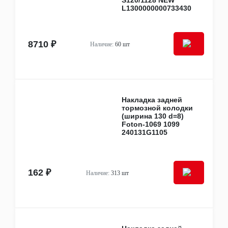
L1300000000733430
8710 ₽
Наличие:
60 шт
Накладка задней
тормозной колодки
(ширина 130 d=8)
Foton-1069 1099
240131G1105
162 ₽
Наличие:
313 шт