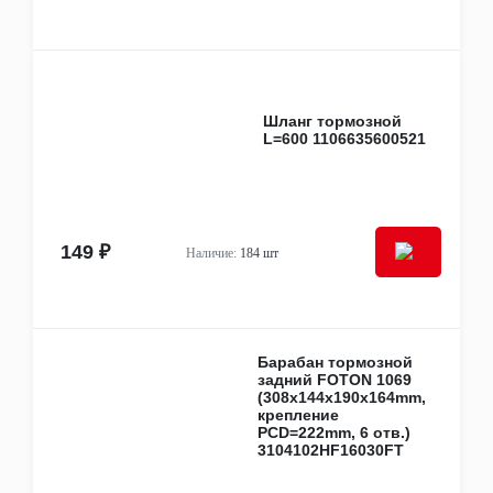
Шланг тормозной
L=600 1106635600521
149 ₽
Наличие:
184 шт
Барабан тормозной
задний FOTON 1069
(308x144x190x164mm,
крепление
PCD=222mm, 6 отв.)
3104102HF16030FT