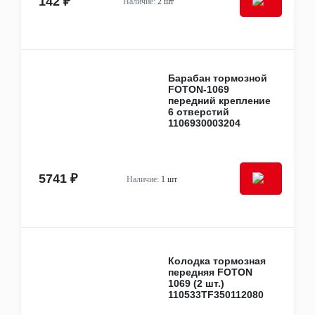
142 ₽
Наличие:
2 шт
Скобы, шплинты, втулки
Стёкла
Стекла (лобовые, боковые, задние, форточки,
люки)
Стеклоочистители
Автохимия, расходные материалы, смазочные
Барабан тормозной
FOTON-1069
материалы
передний крепление
Клеи и герметики
6 отверстий
Дополнительное оборудование
1106930003204
Автономные отопители
5741 ₽
Наличие:
1 шт
Колодка тормозная
передняя FOTON
1069 (2 шт.)
110533TF350112080