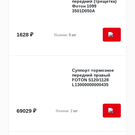
передний (трещетка)
Фотон 1099
3501D050A
1628 ₽
Наличие:
8 шт
Суппорт тормозное
передний правый
FOTON S120/1128
L13000000000435
69029 ₽
Наличие:
2 шт