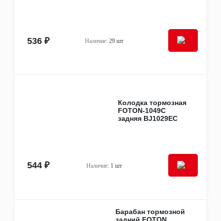
Фары
Фонари
Электрооборудование
Аккумуляторы
536 ₽
Блоки и модули управления
Наличие:
29 шт
Генераторы
Датчики, актуаторы, соленоиды
Кнопки, выключатели, переключатели
Мультимедиа и электроприборы
Панели управления
Предохранители и блоки предохранителей
Колодка тормозная
Проводка
FOTON-1049С
Резисторы, реостаты
задняя BJ1029EC
Реле, блоки реле
Стартеры
Грузовые запчасти
Cummins
HOWO
544 ₽
Наличие:
1 шт
Isuzu
Iveco
JAC
KAMAZ
SACHS
Барабан тормозной
задний FOTON
Sitrak