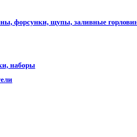
оны, форсунки, щупы, заливные горлови
ки, наборы
тели