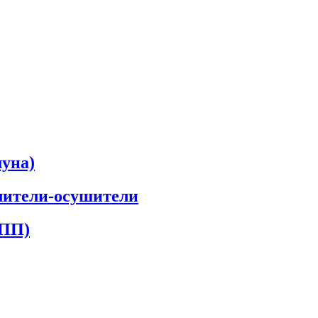
луна)
лители-осушители
КПП)