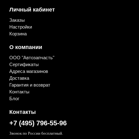
Sollers
Личный кабинет
ZF
Компас
Заказы
Тонар
Настройки
Бренды
Корзина
CAT
CNH
Cummins
О компании
DONGFENG
ООО "Автозапчасть"
FAW
Fleetguard
Сертификаты
HOWO
Адреса магазинов
Isuzu
Доставка
IVECO
Гарантия и возврат
JAC
Контакты
KAMAZ
Блог
M&W Auto parts
SACHS
Sany
Контакты
SHAANXI / SHACMAN
+7 (495) 796-55-96
Sitrak
Sollers
Звонок по России бесплатный.
WABCO