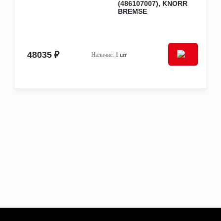
(486107007), KNORR
Фары
BREMSE
Фонари
Электрооборудование
Аккумуляторы
Блоки и модули управления
Генераторы
48035 ₽
Наличие:
1 шт
Датчики, актуаторы, соленоиды
Кнопки, выключатели, переключатели
Мультимедиа и электроприборы
Панели управления
Предохранители и блоки предохранителей
Проводка
Резисторы, реостаты
Реле, блоки реле
Стартеры
Грузовые запчасти
Cummins
HOWO
Isuzu
Iveco
JAC
KAMAZ
SACHS
Sitrak