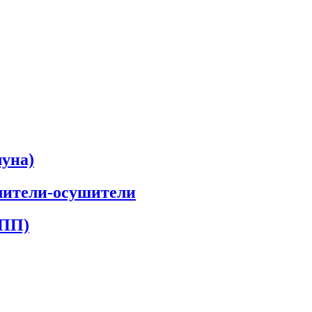
луна)
лители-осушители
КПП)