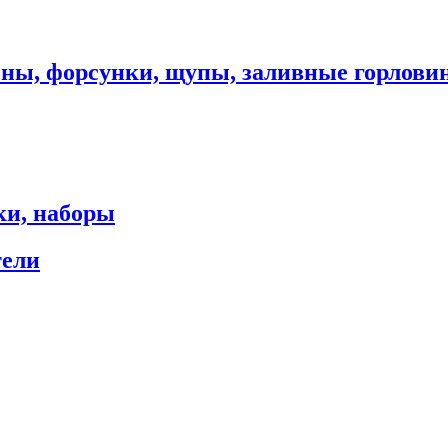
оны, форсунки, щупы, заливные горлови
ки, наборы
тели