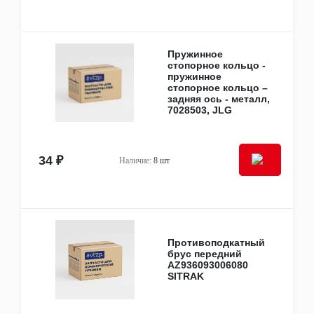
Сайлентблоки
Стабилизаторы
Тяги подвески
Усилители руля
Пружинное
Шаровые опоры
стопорное кольцо -
пружинное
Другое
стопорное кольцо –
Кузовные детали
задняя ось - металл,
Кабины и каркасы кабин
7028503, JLG
Панели
Амортизаторы кабин, капотов, крышек
багажника
Бамперы
34 ₽
Наличие:
8 шт
Двери
Зеркала и крепёж
Капоты
Кронштейны, отбойники, усилители
Крылья
Накладки, рейлинги, молдинги
Противоподкатный
Педали и приводы
брус передний
AZ936093006080
Подножки, ступеньки
SITRAK
Рамы
Решётки радиатора
Ручки и замки