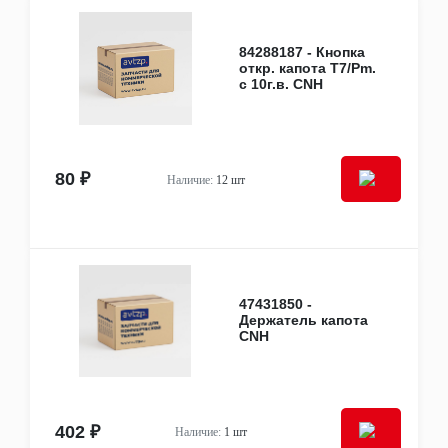
Скобы, шплинты, втулки
Стёкла
Стекла (лобовые, боковые, задние, форточки,
84288187 - Кнопка
люки)
откр. капота T7/Pm.
Стеклоочистители
с 10г.в. CNH
Автохимия, расходные материалы, смазочные
материалы
Клеи и герметики
Дополнительное оборудование
Автономные отопители
80 ₽
Наличие:
12 шт
47431850 -
Держатель капота
CNH
402 ₽
Наличие:
1 шт