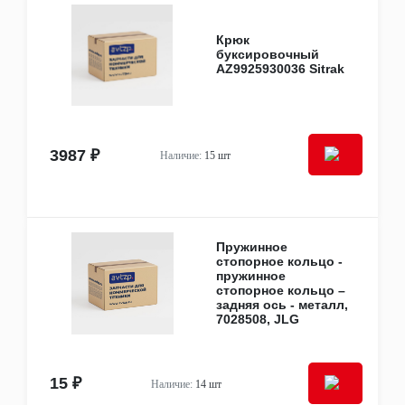
Другое
Фильтры
Крюк
Воздушные
буксировочный
Гидравлические
AZ9925930036 Sitrak
Для антифриза
Масляные
Сажевые
Салонные
Топливные
3987 ₽
Наличие:
15 шт
Фильтры картера двигателя (салуна)
Фильтры сепараторы влагоотделители-
осушители
Фильтры трансмиссионные (АКПП)
Ходовая часть и рулевое управление
Пружинное
Втулки
стопорное кольцо -
Наконечники рулевых тяг
пружинное
Пневмоэлементы
стопорное кольцо –
Поворотные кулаки и цапфы
задняя ось - металл,
Пыльники рулевых тяг
7028508, JLG
Реактивные тяги
Рулевые колонки и валы
Рулевые механизмы (редукторы) и рейки
15 ₽
Наличие:
14 шт
Рулевые тяги
Рычаги подвески