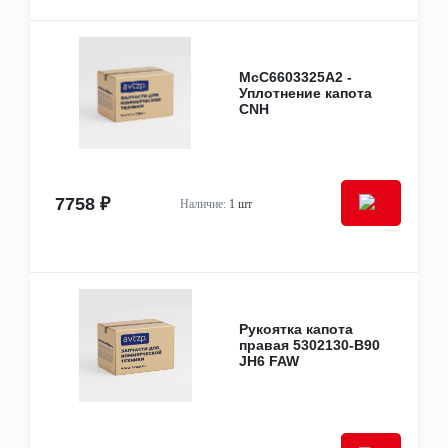
Обшивка дверей
Освещение
Передняя панель
Рулевое колесо, селекторы, педали
McC6603325A2 -
Сиденья
Уплотнение капота
Стеклоподъемники
CNH
Обшивка салона
Козырьки солнцезащитные
Другое
Система охлаждения
Вентиляторы и детали к ним
7758 ₽
Наличие:
1 шт
Интеркулеры
Крышки радиатора
Насосы охлаждения
Патрубки и трубки
Радиаторы охлаждения и отопителя
Расширительные бачки
Рукоятка капота
Термостаты
правая 5302130-B90
Уплотнения, прокладки, сальники термостата и
JH6 FAW
насоса
Другое
Фары и фонари
Лампы