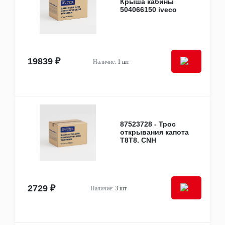
Крыша кабины
WEICHAI
504066150 iveco
XANDE AXLE
XCMG
Компас
Тонар
Тормозные системы России
19839 ₽
Наличие:
1 шт
Другое
Легковые запчасти
FAW
JAC
Шины и диски
Диски
Колпаки колёсные
87523728 - Трос
Шины
открывания капота
T8T8. CNH
Системы контроля давления в шинах
Акции
Зимнее предложение
Товар месяца: январь
Уцененные товары
2729 ₽
Наличие:
3 шт
Крепеж
Гайки, болты, шпильки, шайбы
Клипсы, пистоны, фиксаторы
Кронштейны, опоры, подушки