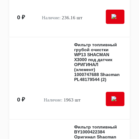
Запчасти отопителя
Компрессоры кондиционера
Осушители и радиаторы
0 ₽
Наличие:
236.16 шт
Трубки кондиционера
Другие элементы
Прочее
Инструменты
Фильтр топливный
Кольца стопорные, уплотнительные,
грубой очистки
компрессионные, сальники
WP13 SHACMAN
Крышки
X3000 под датчик
Подшипники
ОРИГИНАЛ
Прокладки и уплотнители
(элемент)
Ремкоплекты
1000747688 Shacman
PL48179544 (2)
Тросы газа, сцепления, ручника, капота,
багажника
Трубки, патрубки, хомуты
Ремни, цепи, детали приводов
0 ₽
Наличие:
1963 шт
Приводные ремни
Ремни ГРМ
Ролики и натяжители ГРМ
Цепи ГРМ
Фильтр топливный
Шестерни и звездочки ГРМ
BY1000422384
Салон, интерьер
Оригинал Shacman