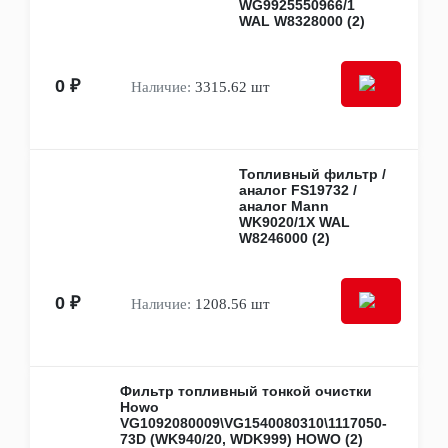
Сцепление
WG9925550966/1
WAL W8328000 (2)
Коробка передач
Раздаточная коробка
Редукторы и мосты
Карданные и приводные валы
0 ₽
Наличие:
3315.62 шт
Ступицы и ступичные подшипники
Приводы
Другое
Выхлопная система
Топливный фильтр /
Глушители, гофры, соединители, крепеж,
аналог FS19732 /
уплотнения
аналог Mann
Дозаторы, насос-дозаторы, баки мочевины
WK9020/1Х WAL
AdBlue
W8246000 (2)
Каталитические нейтрализаторы и сажевые
фильтры
Трубы выхолпные
0 ₽
Наличие:
1208.56 шт
Элемены EGR
Запчасти для спецтехники
Запчасти для погрузочной техники
Запчасти для сельскохозяйственной техники
Запчасти для строительной техники
Фильтр топливный тонкой очистки
Запчасти для прицепной техники
Howo
Кондиционер
VG1092080009\VG1540080310\1117050-
73D (WK940/20, WDK999) HOWO (2)
Двигатели и вентиляторы кондиционера