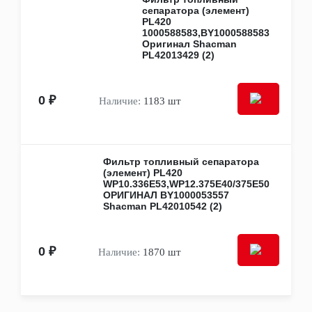
WAL
сепаратора (элемент)
WEICHAI
PL420
XANDE AXLE
1000588583,BY1000588583
XCMG
Оригинал Shacman
PL42013429 (2)
Компас
Тонар
Тормозные системы России
Другое
0 ₽
Наличие:
1183 шт
Легковые запчасти
FAW
JAC
Шины и диски
Фильтр топливный сепаратора
Диски
(элемент) PL420
Колпаки колёсные
WP10.336E53,WP12.375E40/375E50
Шины
ОРИГИНАЛ BY1000053557
Системы контроля давления в шинах
Shacman PL42010542 (2)
Акции
Зимнее предложение
Товар месяца: январь
0 ₽
Наличие:
1870 шт
Уцененные товары
Крепеж
Гайки, болты, шпильки, шайбы
Клипсы, пистоны, фиксаторы
Кронштейны, опоры, подушки