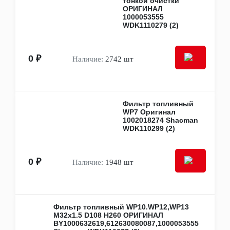
тонкой очистки
Рычаги подвески
ОРИГИНАЛ
Сайлентблоки
1000053555
Стабилизаторы
WDK1110279 (2)
Тяги подвески
Усилители руля
Шаровые опоры
0 ₽
Наличие:
2742 шт
Другое
Кузовные детали
Кабины и каркасы кабин
Панели
Амортизаторы кабин, капотов, крышек
Фильтр топливный
багажника
WP7 Оригинал
1002018274 Shacman
Бамперы
WDK110299 (2)
Двери
Зеркала и крепёж
Капоты
Кронштейны, отбойники, усилители
0 ₽
Наличие:
1948 шт
Крылья
Накладки, рейлинги, молдинги
Педали и приводы
Подножки, ступеньки
Фильтр топливный WP10.WP12,WP13
Рамы
M32x1.5 D108 H260 ОРИГИНАЛ
Решётки радиатора
BY1000632619,612630080087,1000053555
Ручки и замки