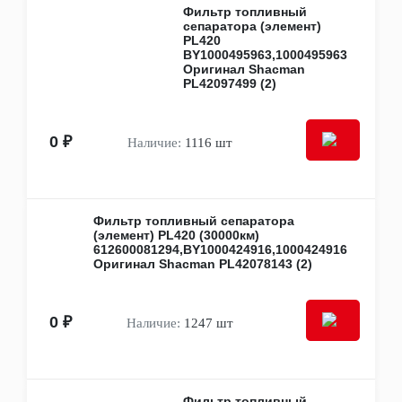
Фильтр топливный
Sollers
сепаратора (элемент)
ZF
PL420
Компас
BY1000495963,1000495963
Тонар
Оригинал Shacman
Бренды
PL42097499 (2)
CAT
CNH
Cummins
0 ₽
Наличие:
1116 шт
DONGFENG
FAW
Fleetguard
HOWO
Isuzu
Фильтр топливный сепаратора
(элемент) PL420 (30000км)
IVECO
612600081294,BY1000424916,1000424916
JAC
Оригинал Shacman PL42078143 (2)
KAMAZ
M&W Auto parts
SACHS
0 ₽
Sany
Наличие:
1247 шт
SHAANXI / SHACMAN
Sitrak
Sollers
WABCO
Фильтр топливный