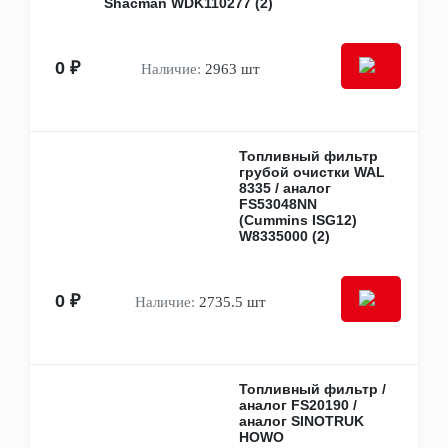
Shacman WDK110277 (2)
Спойлеры, ветровики, дефлекторы
Шумо- и виброизоляция
Эмблемы (шильдики)
0 ₽
Наличие:
2963 шт
Воздуховоды
Брызговики (локеры, подкрылки)
Другие кузовные детали
Амортизаторы, пружины, рессоры
Амортизаторы
Топливный фильтр
Листовые рессоры
грубой очистки WAL
Пневморессоры
8335 / аналог
FS53048NN
Пружины
(Cummins ISG12)
Стремянки, серьги, рессоры
W8335000 (2)
Другие элементы амортизации
Топливная система
Баки и крышки топливные
0 ₽
Датчики давления топлива
Наличие:
2735.5 шт
Насосы топливные
Рампы
Трубки, шланги, уплотнения, прокладки
Форсунки топливные, распылители,
Топливный фильтр /
уплотнения / прокладки форсунок
аналог FS20190 /
Трансмиссия
аналог SINOTRUK
Трансмиссия в сборе
HOWO