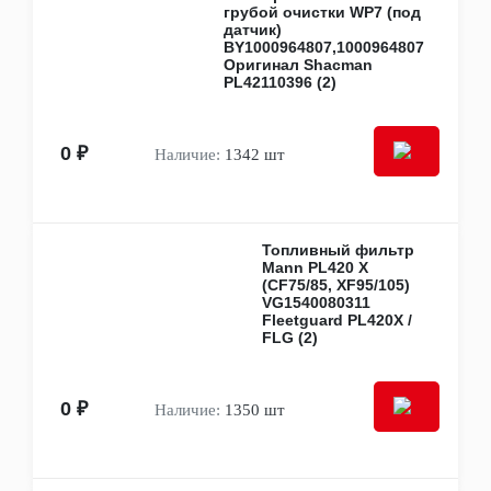
Фары
грубой очистки WP7 (под
датчик)
Фонари
BY1000964807,1000964807
Электрооборудование
Оригинал Shacman
Аккумуляторы
PL42110396 (2)
Блоки и модули управления
Генераторы
Датчики, актуаторы, соленоиды
0 ₽
Наличие:
1342 шт
Кнопки, выключатели, переключатели
Мультимедиа и электроприборы
Панели управления
Предохранители и блоки предохранителей
Проводка
Топливный фильтр
Резисторы, реостаты
Mann PL420 X
Реле, блоки реле
(CF75/85, XF95/105)
Стартеры
VG1540080311
Fleetguard PL420X /
Грузовые запчасти
FLG (2)
Cummins
HOWO
Isuzu
Iveco
0 ₽
Наличие:
1350 шт
JAC
KAMAZ
SACHS
Sitrak