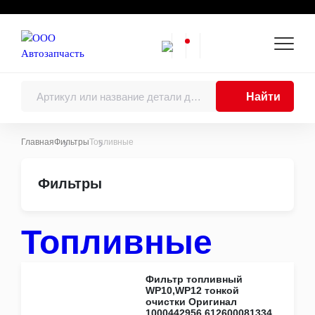
Найти
Главная
Фильтры
Топливные
Каталоги
Фильтры
Двигатель
Двигатели в сборе
Поршни, поршневые кольца, поршневые
пальцы
Топливные
Шатуны
Коленчатые валы, балансирные валы и
подшипники коленчатого вала
Фильтр топливный
Блоки цилиндров
WP10,WP12 тонкой
Головки цилиндров
очистки Оригинал
Распределительные валы
1000442956,612600081334