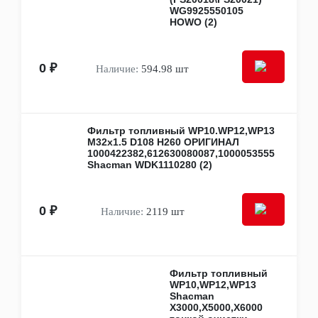
WG9925550105
Другое
HOWO (2)
Фильтры
Воздушные
Гидравлические
Для антифриза
0 ₽
Наличие:
594.98 шт
Масляные
Сажевые
Салонные
Топливные
Фильтр топливный WP10.WP12,WP13
Фильтры картера двигателя (салуна)
M32x1.5 D108 H260 ОРИГИНАЛ
Фильтры сепараторы влагоотделители-
1000422382,612630080087,1000053555
осушители
Shacman WDK1110280 (2)
Фильтры трансмиссионные (АКПП)
Ходовая часть и рулевое управление
Втулки
0 ₽
Наличие:
2119 шт
Наконечники рулевых тяг
Пневмоэлементы
Поворотные кулаки и цапфы
Пыльники рулевых тяг
Реактивные тяги
Фильтр топливный
Рулевые колонки и валы
WP10,WP12,WP13
Рулевые механизмы (редукторы) и рейки
Shacman
X3000,X5000,X6000
Рулевые тяги