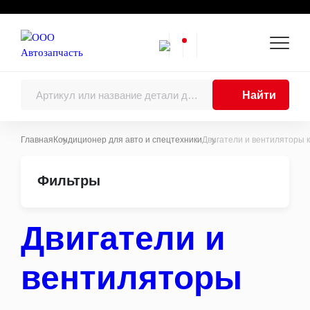
Найти
Главная
Кондиционер для авто и спецтехники
Двигатели и вентиляторы 
Каталоги
Фильтры
Двигатель
Двигатели в сборе
Поршни, поршневые кольца, поршневые
пальцы
Двигатели и
Шатуны
Коленчатые валы, балансирные валы и
подшипники коленчатого вала
вентиляторы
Блоки цилиндров
Головки цилиндров
Распределительные валы