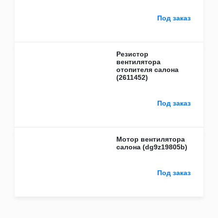
Sollers
ZF
Под заказ
Компас
Тонар
Бренды
Резистор
CAT
вентилятора
CNH
отопителя салона
Cummins
(2611452)
DONGFENG
FAW
Fleetguard
Под заказ
HOWO
Isuzu
IVECO
JAC
Мотор вентилятора
KAMAZ
салона (dg9z19805b)
M&W Auto parts
SACHS
Под заказ
Sany
SHAANXI / SHACMAN
Sitrak
Sollers
WABCO