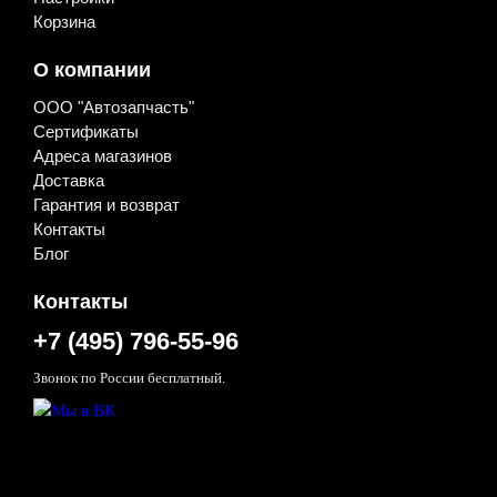
Скобы, шплинты, втулки
Корзина
Стёкла
Стекла (лобовые, боковые, задние, форточки,
О компании
люки)
Стеклоочистители
ООО "Автозапчасть"
Автохимия, расходные материалы, смазочные
Сертификаты
материалы
Адреса магазинов
Клеи и герметики
Доставка
Дополнительное оборудование
Гарантия и возврат
Автономные отопители
Контакты
Блог
Контакты
+7 (495) 796-55-96
Звонок по России бесплатный.