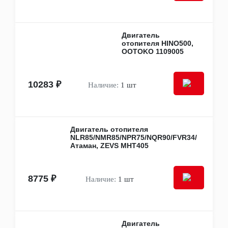
Рычаги подвески
Сайлентблоки
Стабилизаторы
Тяги подвески
Двигатель
Усилители руля
отопителя HINO500,
OOTOKO 1109005
Шаровые опоры
Другое
Кузовные детали
Кабины и каркасы кабин
10283 ₽
Наличие:
1 шт
Панели
Амортизаторы кабин, капотов, крышек
багажника
Бамперы
Двери
Двигатель отопителя
NLR85/NMR85/NPR75/NQR90/FVR34/
Зеркала и крепёж
Атаман, ZEVS MHT405
Капоты
Кронштейны, отбойники, усилители
Крылья
Накладки, рейлинги, молдинги
8775 ₽
Наличие:
1 шт
Педали и приводы
Подножки, ступеньки
Рамы
Решётки радиатора
Двигатель
Ручки и замки