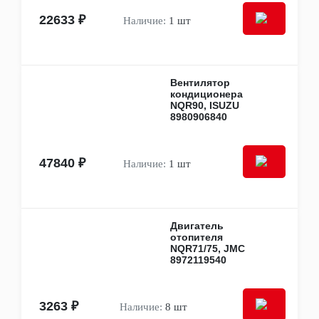
Запчасти отопителя
22633 ₽
Наличие:
1 шт
Компрессоры кондиционера
Осушители и радиаторы
Трубки кондиционера
Другие элементы
Прочее
Вентилятор
Инструменты
кондиционера
Кольца стопорные, уплотнительные,
NQR90, ISUZU
компрессионные, сальники
8980906840
Крышки
Подшипники
Прокладки и уплотнители
47840 ₽
Наличие:
1 шт
Ремкоплекты
Тросы газа, сцепления, ручника, капота,
багажника
Трубки, патрубки, хомуты
Ремни, цепи, детали приводов
Двигатель
отопителя
Приводные ремни
NQR71/75, JMC
Ремни ГРМ
8972119540
Ролики и натяжители ГРМ
Цепи ГРМ
Шестерни и звездочки ГРМ
3263 ₽
Салон, интерьер
Наличие:
8 шт