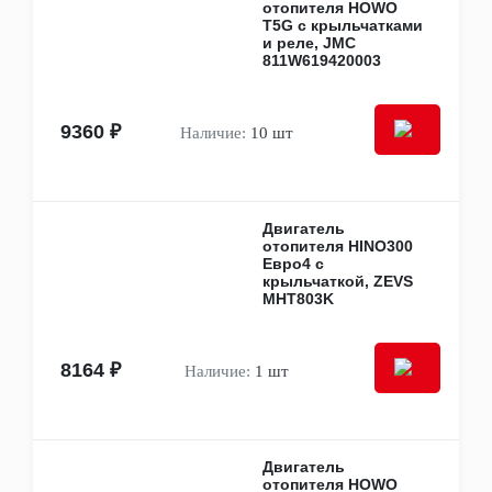
отопителя HOWO
Спойлеры, ветровики, дефлекторы
T5G с крыльчатками
Шумо- и виброизоляция
и реле, JMC
Эмблемы (шильдики)
811W619420003
Воздуховоды
Брызговики (локеры, подкрылки)
Другие кузовные детали
9360 ₽
Наличие:
10 шт
Амортизаторы, пружины, рессоры
Амортизаторы
Листовые рессоры
Пневморессоры
Пружины
Двигатель
Стремянки, серьги, рессоры
отопителя HINO300
Евро4 с
Другие элементы амортизации
крыльчаткой, ZEVS
Топливная система
MHT803K
Баки и крышки топливные
Датчики давления топлива
Насосы топливные
8164 ₽
Рампы
Наличие:
1 шт
Трубки, шланги, уплотнения, прокладки
Форсунки топливные, распылители,
уплотнения / прокладки форсунок
Трансмиссия
Двигатель
Трансмиссия в сборе
отопителя HOWO