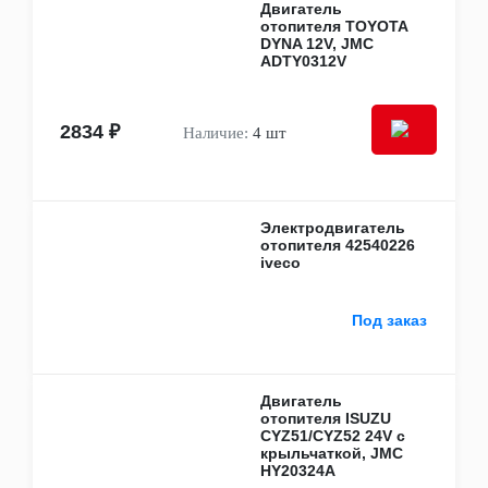
Двигатель
Фары
отопителя TOYOTA
Фонари
DYNA 12V, JMC
Электрооборудование
ADTY0312V
Аккумуляторы
Блоки и модули управления
Генераторы
2834 ₽
Наличие:
4 шт
Датчики, актуаторы, соленоиды
Кнопки, выключатели, переключатели
Мультимедиа и электроприборы
Панели управления
Предохранители и блоки предохранителей
Электродвигатель
Проводка
отопителя 42540226
Резисторы, реостаты
iveco
Реле, блоки реле
Стартеры
Грузовые запчасти
Под заказ
Cummins
HOWO
Isuzu
Двигатель
Iveco
отопителя ISUZU
JAC
CYZ51/CYZ52 24V с
KAMAZ
крыльчаткой, JMC
SACHS
HY20324A
Sitrak