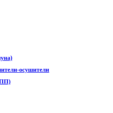
луна)
лители-осушители
КПП)