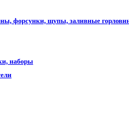
оны, форсунки, щупы, заливные горлови
ки, наборы
тели