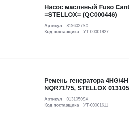
Насос масляный Fuso Cant
=STELLOX= (QC000446)
Артикул
8196027SX
Код поставщика
УТ-00001927
Ремень генератора 4HG/4
NQR71/75, STELLOX 01310
Артикул
0131050SX
Код поставщика
УТ-00001611