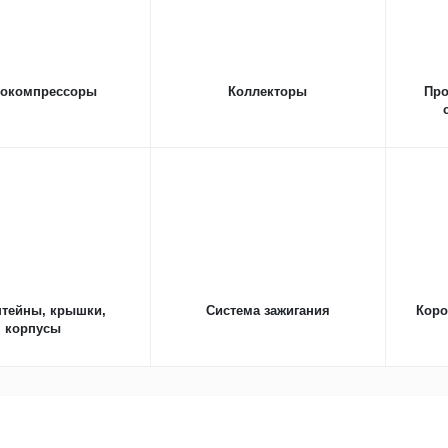
бокомпрессоры
Коллекторы
Про
и
тейны, крышки,
Cистема зажигания
Коро
корпусы