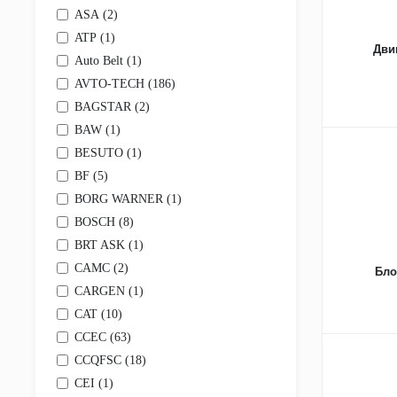
горловины
ASA (
2
)
Турбокомпрессоры
ATP (
1
)
Коллекторы
Дви
Auto Belt (
1
)
Прокладки, уплотнения, сальники, наборы
Теплообменники и маслоохладители
AVTO-TECH (
186
)
Кронштейны, крышки, корпусы
BAGSTAR (
2
)
Cистема зажигания
BAW (
1
)
Коробки отбора мощности
Другие элементы двигателя
BESUTO (
1
)
Тормозная система
BF (
5
)
Барабаны тормозные
BORG WARNER (
1
)
Валы тормозные
Диски тормозные
BOSCH (
8
)
Камеры тормозные
BRT ASK (
1
)
Колодки, накладки, заклёпки
Механизмы, суппорты, ремкомплекты
CAMC (
2
)
Бло
Ресиверы
CARGEN (
1
)
Рычаги
CAT (
10
)
Тормозные краны
Трубки тормозные
CCEC (
63
)
Цилиндры тормозные
CCQFSC (
18
)
Щитки грязезащитные
CEI (
1
)
Элементы системы ABS и EBS