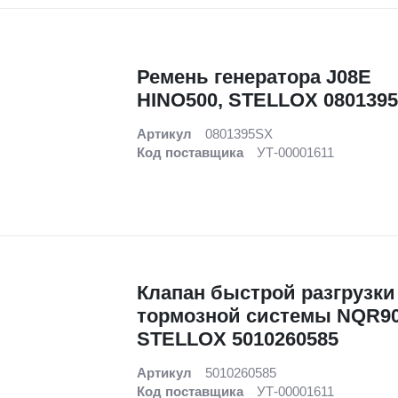
Ремень генератора J08E
HINO500, STELLOX 080139
Артикул
0801395SX
Код поставщика
УТ-00001611
Клапан быстрой разгрузки
 прокладки форсунок
тормозной системы NQR90
STELLOX 5010260585
Артикул
5010260585
Код поставщика
УТ-00001611