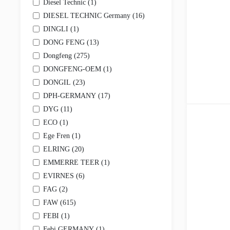
Diesel Technic (
1
)
Стабилизаторы
DIESEL TECHNIC Germany (
16
)
Тяги подвески
Усилители руля
DINGLI (
1
)
Шаровые опоры
DONG FENG (
13
)
Другое
Кузовные детали
Dongfeng (
275
)
Кабины и каркасы кабин
DONGFENG-OEM (
1
)
Панели
DONGIL (
23
)
Амортизаторы кабин, капотов, крышек багажника
Бамперы
DPH-GERMANY (
17
)
Двери
DYG (
11
)
Зеркала и крепёж
ECO (
1
)
Капоты
Кронштейны, отбойники, усилители
Ege Fren (
1
)
Крылья
ELRING (
20
)
Накладки, рейлинги, молдинги
EMMERRE TEER (
1
)
Педали и приводы
Подножки, ступеньки
EVIRNES (
6
)
Рамы
FAG (
2
)
Решётки радиатора
Ручки и замки
FAW (
615
)
Спойлеры, ветровики, дефлекторы
FEBI (
1
)
Шумо- и виброизоляция
Febi GERMANY (
1
)