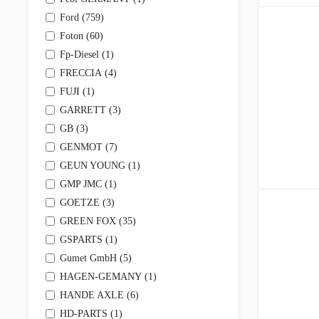
Эмблемы (шильдики)
Воздуховоды
Ford (
759
)
Брызговики (локеры, подкрылки)
Foton (
60
)
Другие кузовные детали
Fp-Diesel (
1
)
Амортизаторы, пружины, рессоры
Амортизаторы
FRECCIA (
4
)
Листовые рессоры
FUJI (
1
)
Пневморессоры
Пружины
GARRETT (
3
)
Стремянки, серьги, рессоры
GB (
3
)
Другие элементы амортизации
GENMOT (
7
)
Топливная система
Баки и крышки топливные
GEUN YOUNG (
1
)
Датчики давления топлива
GMP JMC (
1
)
Насосы топливные
GOETZE (
3
)
Рампы
Трубки, шланги, уплотнения, прокладки
GREEN FOX (
35
)
Форсунки топливные, распылители, уплотнения /
GSPARTS (
1
)
Трансмиссия
Gumet GmbH (
5
)
Трансмиссия в сборе
Сцепление
HAGEN-GEMANY (
1
)
Коробка передач
HANDE AXLE (
6
)
Раздаточная коробка
Редукторы и мосты
HD-PARTS (
1
)