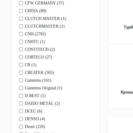
Другое
CFW GERMANY (
37
)
Фильтры
CHINA (
89
)
Воздушные
Гидравлические
CLUTCH MASTER (
1
)
Для антифриза
CLUTCHMASTER (
1
)
Тур
Масляные
CNH (
2782
)
Сажевые
Салонные
CNHTC (
1
)
Топливные
CONTITECH (
2
)
Фильтры картера двигателя (салуна)
CORTECO (
27
)
Фильтры сепараторы влагоотделители-осушител
Фильтры трансмиссионные (АКПП)
CR (
1
)
Ходовая часть и рулевое управление
CREATEK (
365
)
Втулки
Cummins (
161
)
Наконечники рулевых тяг
Пневмоэлементы
Cummins Original (
1
)
Поворотные кулаки и цапфы
Кронш
D.BEST (
1
)
Пыльники рулевых тяг
Реактивные тяги
DAIDO METAL (
2
)
Рулевые колонки и валы
DCEC (
6
)
Рулевые механизмы (редукторы) и рейки
DENSO (
4
)
Рулевые тяги
Рычаги подвески
Deutz (
220
)
Сайлентблоки