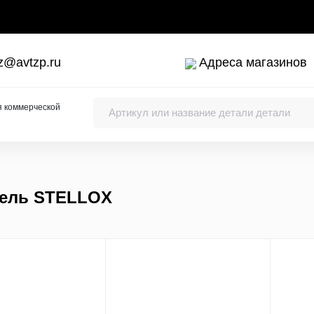
z@avtzp.ru
Адреса магазинов
я коммерческой
тель STELLOX
ки коленчатого вала
упы, заливные