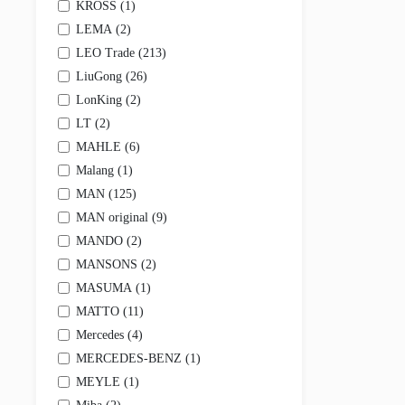
KROSS (
1
)
Другое
Система охлаждения
LEMA (
2
)
Вентиляторы и детали к ним
LEO Trade (
213
)
Интеркулеры
Крышки радиатора
LiuGong (
26
)
Насосы охлаждения
LonKing (
2
)
Патрубки и трубки
LT (
2
)
Радиаторы охлаждения и отопителя
Расширительные бачки
MAHLE (
6
)
Термостаты
Malang (
1
)
Уплотнения, прокладки, сальники термостата и на
MAN (
125
)
Другое
Фары и фонари
MAN original (
9
)
Лампы
MANDO (
2
)
Фары
Фонари
MANSONS (
2
)
Электрооборудование
MASUMA (
1
)
Аккумуляторы
MATTO (
11
)
Блоки и модули управления
Генераторы
Mercedes (
4
)
Датчики, актуаторы, соленоиды
MERCEDES-BENZ (
1
)
Кнопки, выключатели, переключатели
MEYLE (
1
)
Мультимедиа и электроприборы
Панели управления