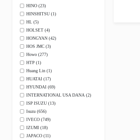
Карданные и приводные валы
HINO (
23
)
Ступицы и ступичные подшипники
HINSHITSU (
1
)
Приводы
Другое
HL (
5
)
Выхлопная система
HOLSET (
4
)
Глушители, гофры, соединители, крепеж, уплотне
HONGYAN (
42
)
Дозаторы, насос-дозаторы, баки мочевины AdBlu
Каталитические нейтрализаторы и сажевые филь
HOS JMC (
3
)
Трубы выхолпные
Howo (
277
)
Элемены EGR
Запчасти для спецтехники
HTP (
1
)
Запчасти для погрузочной техники
Huang Lin (
1
)
Запчасти для сельскохозяйственной техники
HUATAI (
17
)
Запчасти для строительной техники
Запчасти для прицепной техники
HYUNDAI (
69
)
Кондиционер
INTERNATIONAL USA DANA (
2
)
Двигатели и вентиляторы кондиционера
ISP ISUZU (
13
)
Запчасти отопителя
Компрессоры кондиционера
Isuzu (
656
)
Осушители и радиаторы
IVECO (
749
)
Трубки кондиционера
IZUMI (
18
)
Другие элементы
Прочее
JAPACO (
11
)