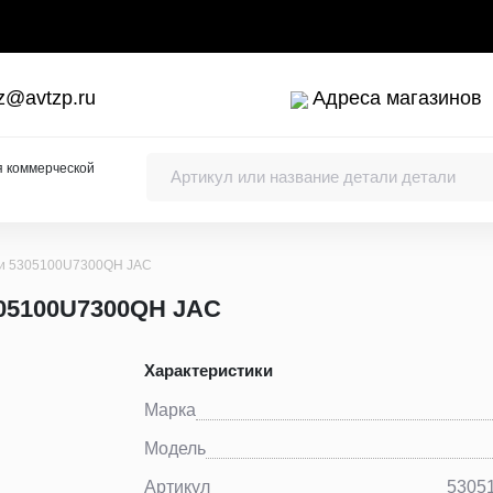
z@avtzp.ru
Адреса магазинов
я коммерческой
ли 5305100U7300QH JAC
305100U7300QH JAC
Характеристики
ки коленчатого вала
Марка
Модель
Артикул
5305
упы, заливные