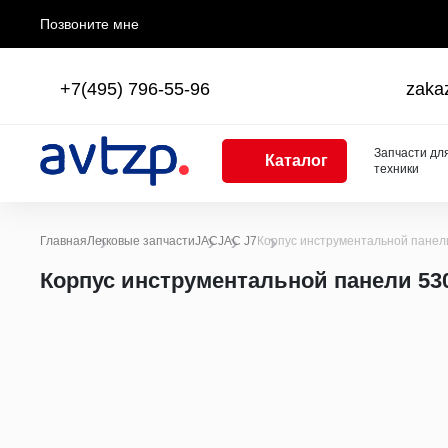
Позвоните мне
+7(495) 796-55-96
zaka
Запчасти дл
Каталог
техники
Главная
Легковые запчасти
JAC
JAC J7
Корпус инструментальной пане
Каталоги
Корпус инструментальной панели 5
Двигатель
Двигатели в сборе
Поршни, поршневые кольца, поршневые пальцы
Шатуны
Коленчатые валы, балансирные валы и подшипни
Блоки цилиндров
Головки цилиндров
Распределительные валы
Насосы масляные, трубки, поддоны, форсунки, щ