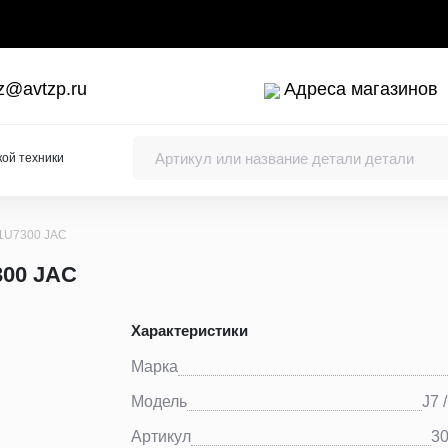
z@avtzp.ru
Адреса магазинов
кой техники
01U7300 JAC
300 JAC
Характеристики
ки коленчатого вала
Марка
Модель
J7 
Артикул
3
упы, заливные