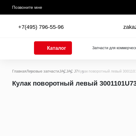
Позвоните мне
+7(495) 796-55-96
zaka
Каталог
Запчасти для коммерчес
Главная
Легковые запчасти
JAC
JAC J7
Кулак поворотный левый 30011
Каталоги
Кулак поворотный левый 3001101U7
Двигатель
Двигатели в сборе
Поршни, поршневые кольца, поршневые пальцы
Шатуны
Коленчатые валы, балансирные валы и подшипни
Блоки цилиндров
Головки цилиндров
Распределительные валы
Насосы масляные, трубки, поддоны, форсунки, щ