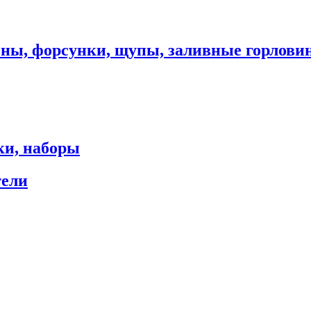
оны, форсунки, щупы, заливные горлови
ки, наборы
тели