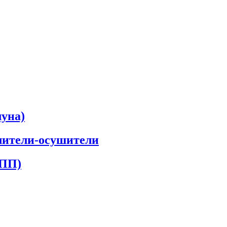
луна)
лители-осушители
КПП)