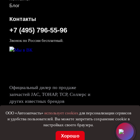
Рычаги подвески
Блог
Сайлентблоки
Стабилизаторы
Контакты
Тяги подвески
Усилители руля
+7 (495) 796-55-96
Шаровые опоры
Другое
Звонок по России бесплатный.
Кузовные детали
Кабины и каркасы кабин
Панели
Амортизаторы кабин, капотов, крышек
багажника
Бамперы
Двери
Зеркала и крепёж
Официальный дилер по продаже
Капоты
запчастей JAC, ТОНАР, ТСР, Соллерс и
Кронштейны, отбойники, усилители
других известных брендов
Крылья
Политика конфиденциальности
Накладки, рейлинги, молдинги
Правила использования cookie
ООО «Автозапчасть»
использует cookies
для персонализации сервисов
Педали и приводы
Публичная оферта
и удобства пользователей. Вы можете запретить сохранение cookie в
Подножки, ступеньки
Согласие пользователя на обработку персональных
настройках своего браузера.
Рамы
данных на сайте
2026©ООО"Автозапчасть"
Решётки радиатора
Хорошо
Ручки и замки