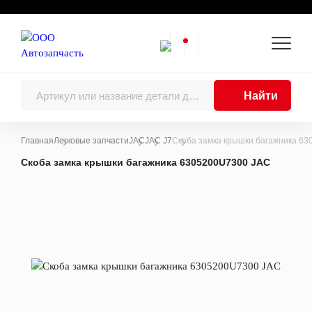
Найти
Главная
Легковые запчасти
JAC
JAC J7
Скоба замка крышки багажника 6
Каталоги
Скоба замка крышки багажника 6305200U7300 JAC
Двигатель
Двигатели в сборе
Поршни, поршневые кольца, поршневые
пальцы
Шатуны
Коленчатые валы, балансирные валы и
подшипники коленчатого вала
Блоки цилиндров
Головки цилиндров
Распределительные валы