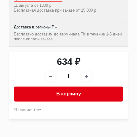
Другое
11 августа от 1300 р.
Бесплатная доставка при заказе от 15 000 р.
Фильтры
Воздушные
Гидравлические
Доставка в регионы РФ
Для антифриза
Масляные
Бесплатно доставим до терминала ТК в течение 1-5 дней
после оплаты заказа
Сажевые
Салонные
Топливные
Фильтры картера двигателя (салуна)
634 ₽
Фильтры сепараторы влагоотделители-
осушители
Фильтры трансмиссионные (АКПП)
Ходовая часть и рулевое управление
Втулки
Наконечники рулевых тяг
В корзину
Пневмоэлементы
Поворотные кулаки и цапфы
Пыльники рулевых тяг
Наличие:
1 шт
Реактивные тяги
Рулевые колонки и валы
Рулевые механизмы (редукторы) и рейки
Рулевые тяги